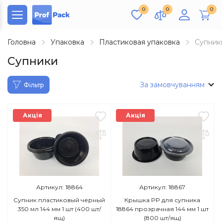
0
0
0
Головна
Упаковка
Пластиковая упаковка
Супник
Супники
За замовчуванням
Фільтр
Акція
Акція
Артикул: 18864
Артикул: 18867
Супник пластиковый черный
Крышка PP для супника
350 мл 144 мм 1 шт (400 шт/
18864 прозрачная 144 мм 1 шт
ящ)
(800 шт/ящ)