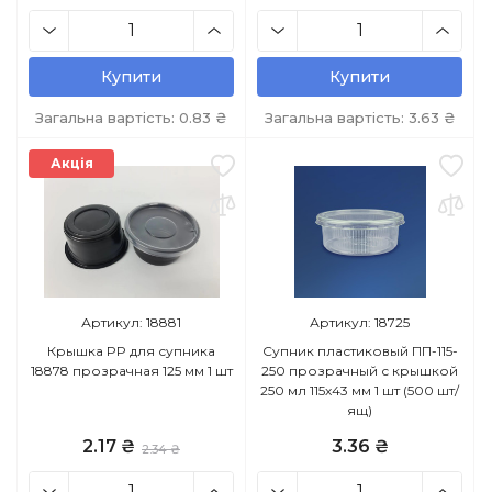
Купити
Купити
Загальна вартість:
0.83
₴
Загальна вартість:
3.63
₴
Акція
Артикул: 18881
Артикул: 18725
Крышка PP для супника
Супник пластиковый ПП-115-
18878 прозрачная 125 мм 1 шт
250 прозрачный с крышкой
250 мл 115х43 мм 1 шт (500 шт/
ящ)
2.17 ₴
3.36 ₴
2.34 ₴