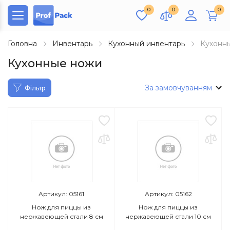
0
0
0
Головна
Инвентарь
Кухонный инвентарь
Кухонн
Кухонные ножи
За замовчуванням
Фільтр
Артикул: 05161
Артикул: 05162
Нож для пиццы из
Нож для пиццы из
нержавеющей стали 8 см
нержавеющей стали 10 см