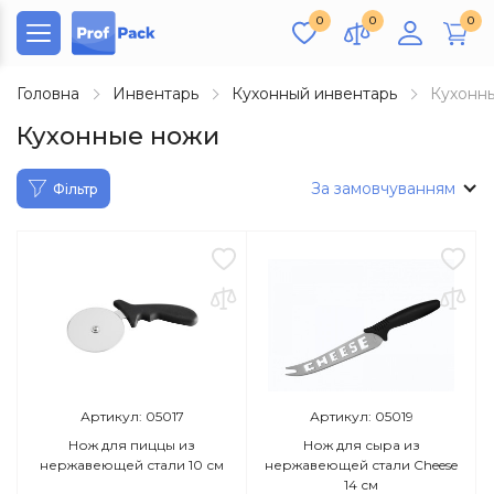
0
0
0
Головна
Инвентарь
Кухонный инвентарь
Кухонн
Кухонные ножи
За замовчуванням
Фільтр
Артикул: 05017
Артикул: 05019
Нож для пиццы из
Нож для сыра из
нержавеющей стали 10 см
нержавеющей стали Cheese
14 см