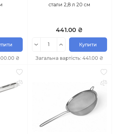
м
стали 2,8 л 20 см
441.00 ₴
упити
Купити
400.00
₴
Загальна вартість:
441.00
₴