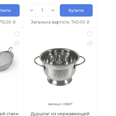
упити
Купити
715.00
₴
Загальна вартість:
745.00
₴
Артикул: 06527
ей стали
Дуршлаг из нержавеющей