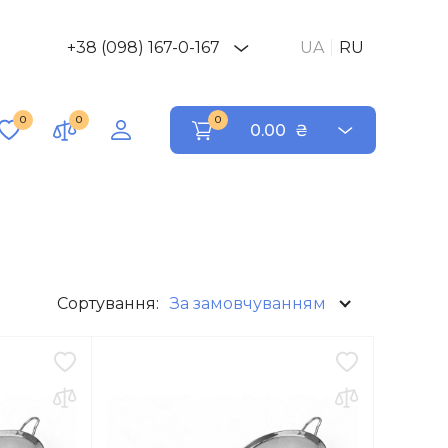
+38 (098) 167-0-167
UA
RU
0
0
0
0.00
₴
Сортування:
За замовчуванням