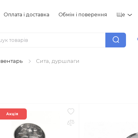
Оплата і доставка
Обмін і поверення
Ще
вентарь
Сита, дуршлаги
Акція