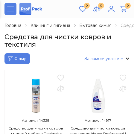
0
0
0
Головна
Клининг и гигиена
Бытовая химия
Средс
Средства для чистки ковров и
текстиля
За замовчуванням
Фільтр
Артикул: 14328
Артикул: 14917
Средство для чистки ковров
Средство для чистки ковров
и мягкой мебели Denkmit с
и текстиля Helper Professional 1