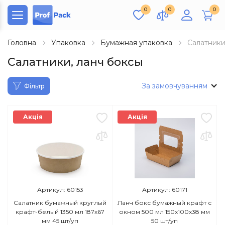
0
0
0
Головна
Упаковка
Бумажная упаковка
Салатники
Салатники, ланч боксы
За замовчуванням
Фільтр
Акція
Акція
Артикул: 60153
Артикул: 60171
Салатник бумажный круглый
Ланч бокс бумажный крафт с
крафт-белый 1350 мл 187х67
окном 500 мл 150х100х38 мм
мм 45 шт/уп
50 шт/уп