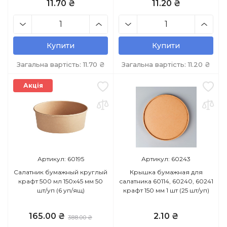
11.70 ₴
11.20 ₴
Купити
Купити
Загальна вартість:
11.70
₴
Загальна вартість:
11.20
₴
Акція
Артикул: 60195
Артикул: 60243
Салатник бумажный круглый
Крышка бумажная для
крафт 500 мл 150х45 мм 50
салатника 60114, 60240, 60241
шт/уп (6 уп/ящ)
крафт 150 мм 1 шт (25 шт/уп)
165.00 ₴
2.10 ₴
388.00 ₴