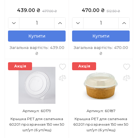
439.00 ₴
470.00 ₴
477.00 ₴
512.50 ₴
Купити
Купити
Загальна вартість:
439.00
Загальна вартість:
470.00
₴
₴
Акція
Акція
Артикул: 60179
Артикул: 60187
Крышка PET для салатника
Крышка PET для салатника
60201 прозрачная 150 мм 50
60201 прозрачная 150 мм 50
шт/уп (6 уп/ящ)
шт/уп (6 уп/ящ)