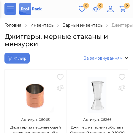
0
0
0
Головна
Инвентарь
Барный инвентарь
Джиггеры,
Джиггеры, мерные стаканы и
мензурки
За замовчуванням
Фільтр
Артикул: 05063
Артикул: 05266
Джиггер из нержавеющей
Джиггер из поликарбоната
стали односторонний с
Японский прозрачный 10/20