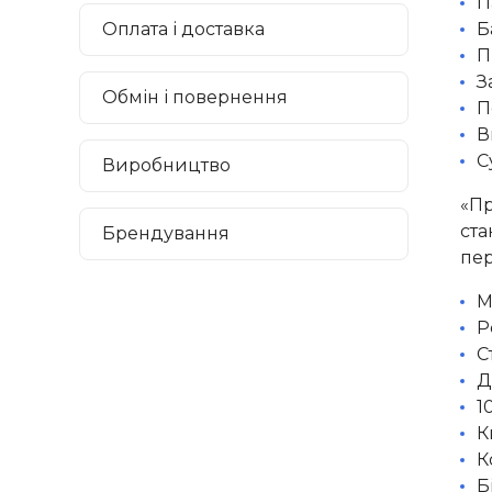
П
Оплата і доставка
Б
П
З
Обмін і повернення
П
В
С
Виробництво
«Пр
ста
Брендування
пер
М
Р
С
Д
1
К
К
Б