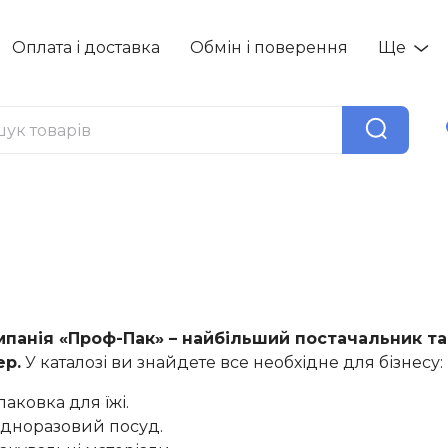
Оплата і доставка
Обмін і поверення
Ще
мпанія «Проф-Пак» – найбільший постачальник та
ер.
У каталозі ви знайдете все необхідне для бізнесу:
паковка для їжі.
дноразовий посуд.