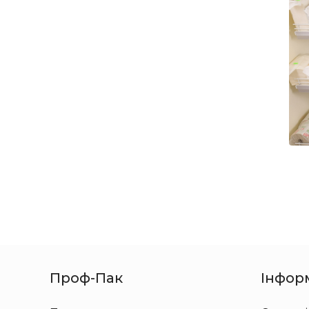
Проф-Пак
Інфор