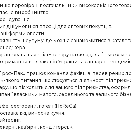
ише перевірені постачальники високоякісного товар
ласне виробництво.
рендування.
игідні умови співпраці для оптових покупців.
ізні форми оплати.
аявність шоуруму, де можна ознайомитися з каталог
енеджера.
арантована наявність товару на складах або можливі
отримання всіх законів України та санітарно-епідемі
Проф-Пак» працює команда фахівців, перевірених до
ь-якого питання, що стосується діяльності підприємс
ару, що підходить для вашого підприємства, оформле
панії власники малого, середнього та великого бізне
афе, ресторани, готелі (HoReCa).
оставка їжі, виносна кухня.
ейтерінг.
екарні, кав'ярні, кондитерські.