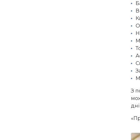
Б
В
К
О
Н
М
Т
А
С
З
М
З п
мож
дні
«Пр