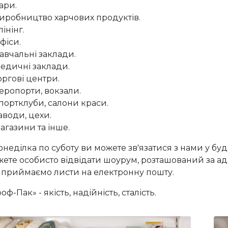
ари.
иробництво харчових продуктів.
лінінг.
фіси.
авчальні заклади.
едичні заклади.
оргові центри.
еропорти, вокзали.
портклуби, салони краси.
аводи, цехи.
агазини та інше.
онеділка по суботу ви можете зв'язатися з нами у бу
ете особисто відвідати шоурум, розташований за адре
 приймаємо листи на електронну пошту.
оф-Пак» - якість, надійність, сталість.