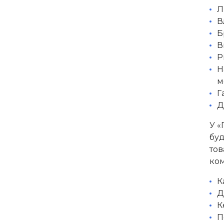
Л
В
Б
В
Р
Н
м
Г
Д
У «
буд
тов
ком
К
Д
К
П