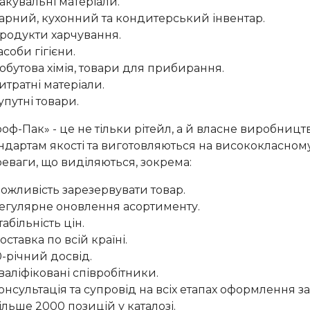
акувальні матеріали.
арний, кухонний та кондитерський інвентар.
родукти харчування.
асоби гігієни.
обутова хімія, товари для прибирання.
итратні матеріали.
упутні товари.
оф-Пак» - це не тільки рітейл, а й власне виробниц
ндартам якості та виготовляються на висококласному
еваги, що виділяються, зокрема:
ожливість зарезервувати товар.
егулярне оновлення асортименту.
табільність цін.
оставка по всій країні.
0-річний досвід.
валіфіковані співробітники.
онсультація та супровід на всіх етапах оформлення з
ільше 2000 позицій у каталозі.