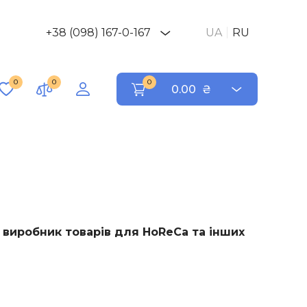
+38 (098) 167-0-167
UA
RU
0
0
0
0.00
₴
 виробник товарів для HoReCa та інших