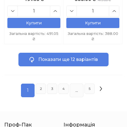
419.00 ₴
Купити
Купити
Загальна вартість:
491.05
Загальна вартість:
388.00
₴
₴
Показати ще 12 варіантів
2
3
4
5
1
...
Проф-Пак
Інформація