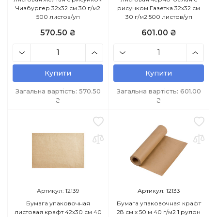
Чизбургер 32х32 см 30 г/м2
рисунком Газетка 32х32 см
500 листов/уп
30 г/м2 500 листов/уп
570.50 ₴
601.00 ₴
Купити
Купити
Загальна вартість:
570.50
Загальна вартість:
601.00
₴
₴
Артикул: 12139
Артикул: 12133
Бумага упаковочная
Бумага упаковочная крафт
листовая крафт 42х30 см 40
28 см х 50 м 40 г/м2 1 рулон