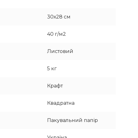
30х28 см
40 г/м2
Листовий
5 кг
Крафт
Квадратна
Пакувальний папір
Україна