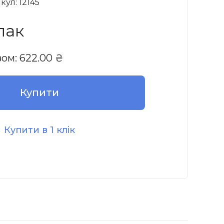
кул: 12145
пак
зом:
622.00
₴
Купити
Купити в 1 клік