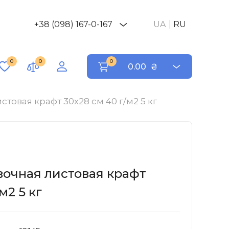
+38 (098) 167-0-167
UA
RU
0
0
0
0.00
₴
товая крафт 30х28 см 40 г/м2 5 кг
вочная листовая крафт
м2 5 кг