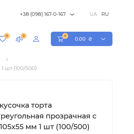
+38 (098) 167-0-167
UA
RU
0
0
0
0.00
₴
й
 шт (100/500)
кусочка торта
треугольная прозрачная с
05х55 мм 1 шт (100/500)