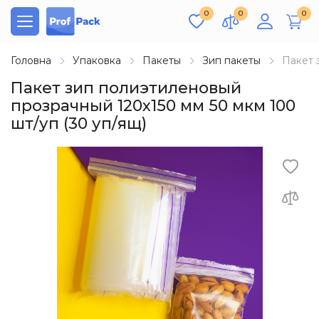
0
0
0
Головна
Упаковка
Пакеты
Зип пакеты
Пакет 
Пакет зип полиэтиленовый
прозрачный 120х150 мм 50 мкм 100
шт/уп (30 уп/ящ)