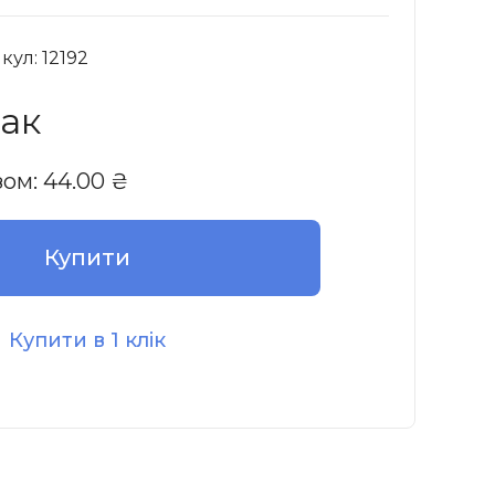
кул: 12192
пак
зом:
44.00
₴
Купити
Купити в 1 клік