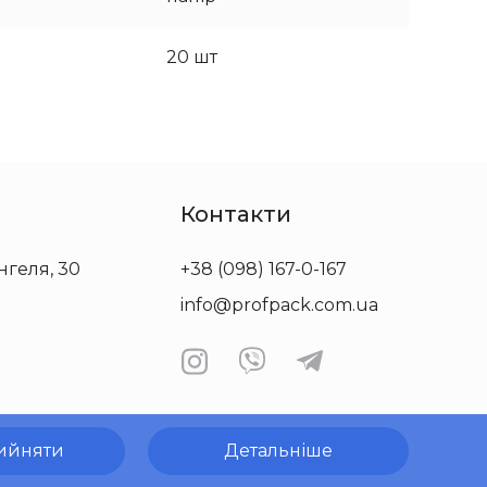
20 шт
Контакти
нгеля, 30
+38 (098) 167-0-167
info@profpack.com.ua
ийняти
Детальніше