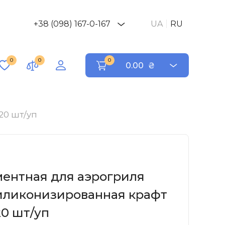
+38 (098) 167-0-167
UA
RU
0
0
0
0.00
₴
20 шт/уп
ентная для аэрогриля
иликонизированная крафт
20 шт/уп