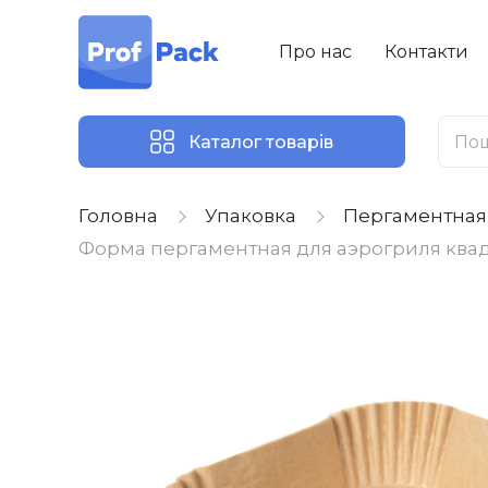
Про нас
Контакти
Каталог товарів
Головна
Упаковка
Пергаментная 
Форма пергаментная для аэрогриля квад