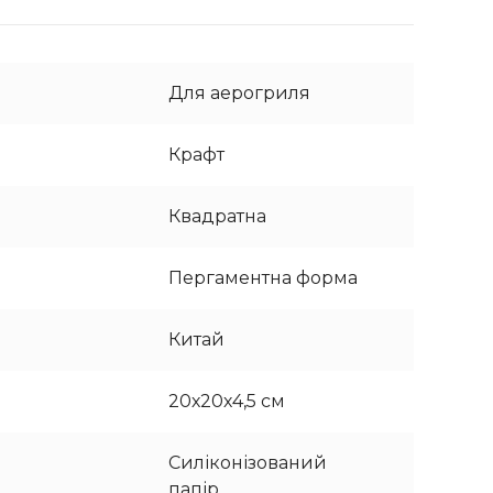
Для аерогриля
Крафт
Квадратна
Пергаментна форма
Китай
20х20х4,5 см
Силіконізований
папір