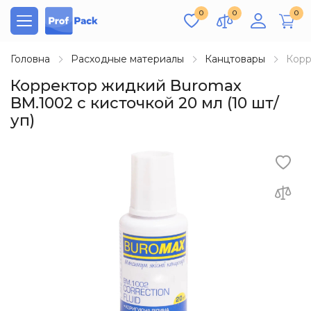
0
0
0
Головна
Расходные материалы
Канцтовары
Корр
Корректор жидкий Buromax
BM.1002 с кисточкой 20 мл (10 шт/
уп)