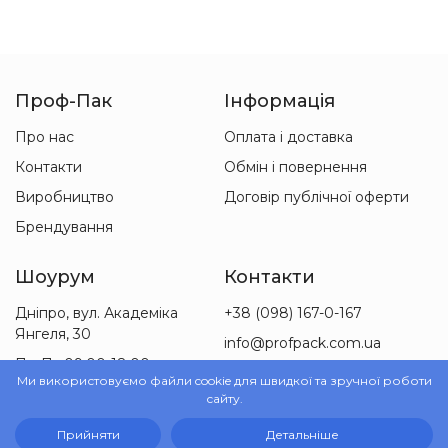
Проф-Пак
Інформація
Про нас
Оплата і доставка
Контакти
Обмін і повернення
Виробництво
Договір публічної оферти
Брендування
Шоурум
Контакти
Дніпро, вул. Академіка
+38 (098) 167-0-167
Янгеля, 30
info@profpack.com.ua
Пн-Пт 09:00-18:00
Ми використовуємо файли cookie для швидкої та зручної роботи
Сб 09:00-15:00
сайту.
Прийняти
Детальніше
© 2010-2026 ТОВ «Проф-Пак»