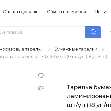
Оплата і доставка
Обмін і поверення
Ще
норазовые тарелки
Бумажные тарелки
ованная белая 170х120 мм 100 шт/уп (18 уп/ящ)
Тарелка бума
ламинированн
шт/уп (18 уп/