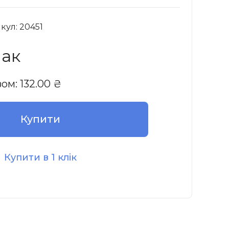
кул: 20451
пак
зом:
132.00
₴
Купити
Купити в 1 клік