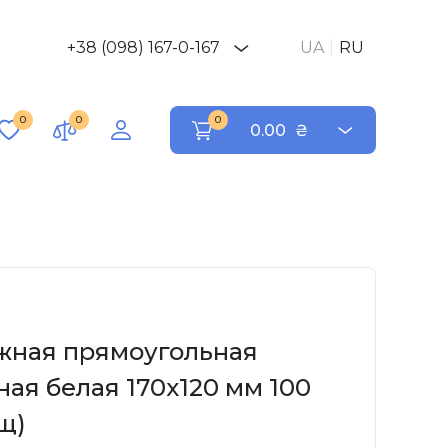
+38 (098) 167-0-167
UA
RU
0
0
0
0.00
₴
жная прямоугольная
ая белая 170х120 мм 100
ящ)