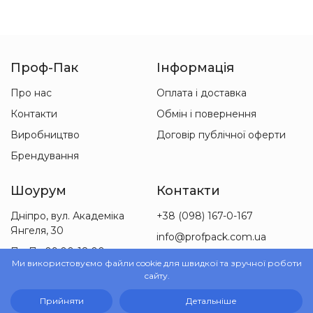
Проф-Пак
Інформація
Про нас
Оплата і доставка
Контакти
Обмін і повернення
Виробництво
Договір публічної оферти
Брендування
Шоурум
Контакти
Дніпро, вул. Академіка
+38 (098) 167-0-167
Янгеля, 30
info@profpack.com.ua
Пн-Пт 09:00-18:00
Ми використовуємо файли cookie для швидкої та зручної роботи
Сб 09:00-15:00
сайту.
Прийняти
Детальніше
© 2010-2026 ТОВ «Проф-Пак»