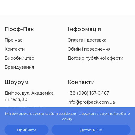
Проф-Пак
Інформація
Про нас
Оплата і доставка
Контакти
Обмін і повернення
Виробництво
Договір публічної оферти
Брендування
Шоурум
Контакти
Дніпро, вул. Академіка
+38 (098) 167-0-167
Янгеля, 30
info@profpack.com.ua
Пн-Пт 09:00-18:00
Ми використовуємо файли cookie для швидкої та зручної роботи
Сб 09:00-15:00
сайту.
Прийняти
Детальніше
© 2010-2026 ТОВ «Проф-Пак»