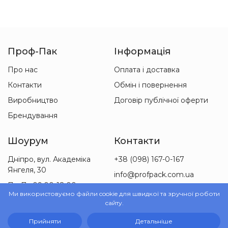
Проф-Пак
Інформація
Про нас
Оплата і доставка
Контакти
Обмін і повернення
Виробництво
Договір публічної оферти
Брендування
Шоурум
Контакти
Дніпро, вул. Академіка
+38 (098) 167-0-167
Янгеля, 30
info@profpack.com.ua
Пн-Пт 09:00-18:00
Ми використовуємо файли cookie для швидкої та зручної роботи
Сб 09:00-15:00
сайту.
Прийняти
Детальніше
© 2010-2026 ТОВ «Проф-Пак»