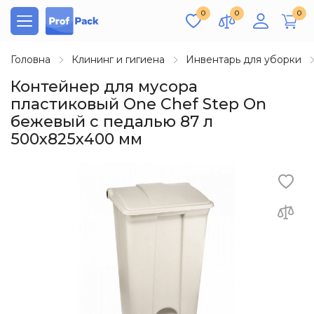
0
0
0
Головна
Клининг и гигиена
Инвентарь для уборки
Контейнер для мусора
пластиковый One Chef Step On
бежевый с педалью 87 л
500х825х400 мм