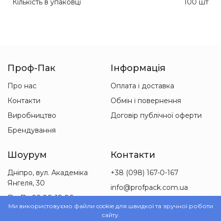
Кількість в упаковці
100 шт
Проф-Пак
Інформація
Про нас
Оплата і доставка
Контакти
Обмін і повернення
Виробництво
Договір публічної оферти
Брендування
Шоурум
Контакти
Дніпро, вул. Академіка
+38 (098) 167-0-167
Янгеля, 30
info@profpack.com.ua
Пн-Пт 09:00-18:00
Ми використовуємо файли cookie для швидкої та зручної роботи
Сб 09:00-15:00
сайту.