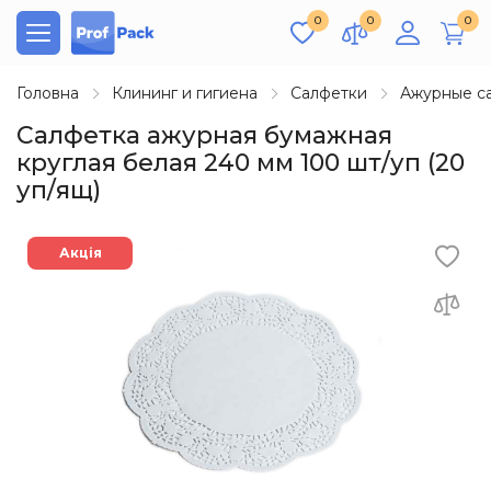
0
0
0
Головна
Клининг и гигиена
Салфетки
Ажурные с
Салфетка ажурная бумажная
круглая белая 240 мм 100 шт/уп (20
уп/ящ)
Акція