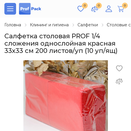
0
0
0
Головна
Клининг и гигиена
Салфетки
Столовые 
Салфетка столовая PROF 1/4
сложения однослойная красная
33х33 см 200 листов/уп (10 уп/ящ)