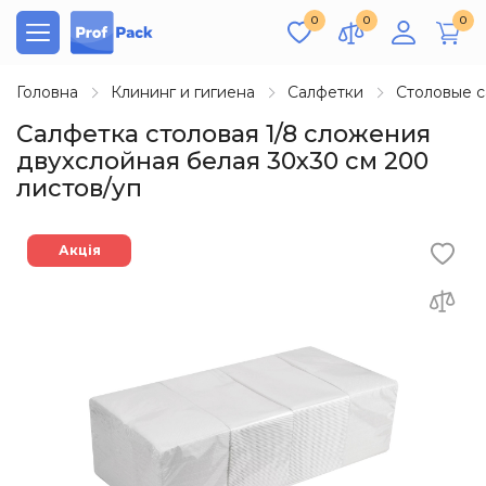
0
0
0
Головна
Клининг и гигиена
Салфетки
Столовые 
Салфетка столовая 1/8 сложения
двухслойная белая 30х30 см 200
листов/уп
Акція