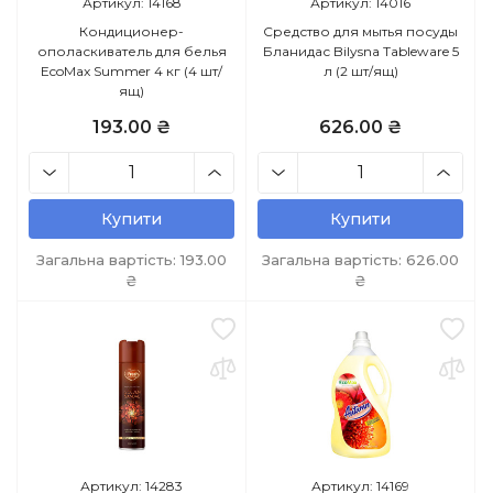
Артикул: 14168
Артикул: 14016
Кондиционер-
Средство для мытья посуды
ополаскиватель для белья
Бланидас Bilysna Tableware 5
EcoMax Summer 4 кг (4 шт/
л (2 шт/ящ)
ящ)
193.00 ₴
626.00 ₴
Купити
Купити
Загальна вартість:
193.00
Загальна вартість:
626.00
₴
₴
Артикул: 14283
Артикул: 14169