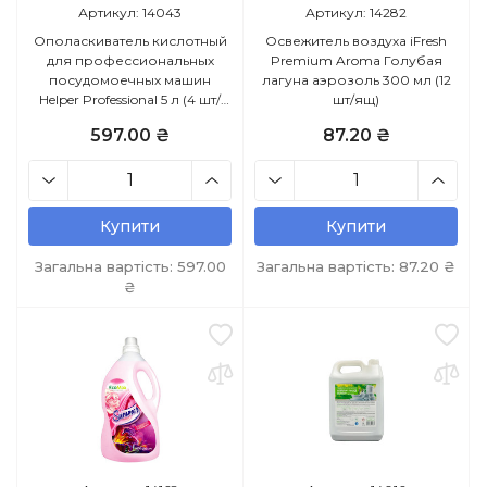
Артикул: 14043
Артикул: 14282
Ополаскиватель кислотный
Освежитель воздуха iFresh
для профессиональных
Premium Aroma Голубая
посудомоечных машин
лагуна аэрозоль 300 мл (12
Helper Professional 5 л (4 шт/
шт/ящ)
ящ)
597.00 ₴
87.20 ₴
Купити
Купити
Загальна вартість:
597.00
Загальна вартість:
87.20
₴
₴