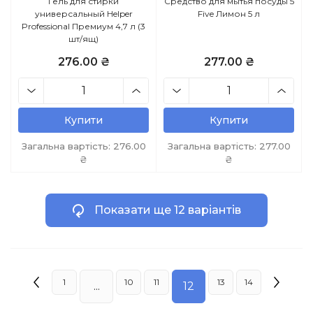
Гель для стирки
Средство для мытья посуды 5
универсальный Helper
Five Лимон 5 л
Professional Премиум 4,7 л (3
шт/ящ)
276.00 ₴
277.00 ₴
Купити
Купити
Загальна вартість:
276.00
Загальна вартість:
277.00
₴
₴
Показати ще 12 варіантів
1
10
11
13
14
...
12