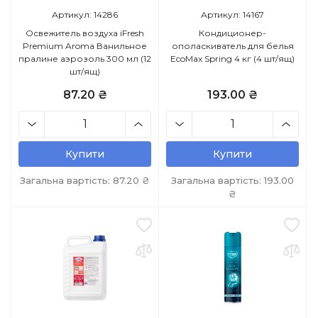
Артикул: 14286
Артикул: 14167
Освежитель воздуха iFresh
Кондиционер-
Premium Aroma Ванильное
ополаскиватель для белья
пралине аэрозоль 300 мл (12
EcoMax Spring 4 кг (4 шт/ящ)
шт/ящ)
87.20 ₴
193.00 ₴
Купити
Купити
Загальна вартість:
87.20
₴
Загальна вартість:
193.00
₴