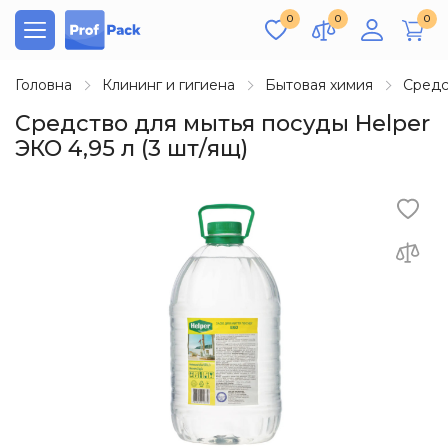
0
0
0
Головна
Клининг и гигиена
Бытовая химия
Средс
Средство для мытья посуды Helper
ЭКО 4,95 л (3 шт/ящ)