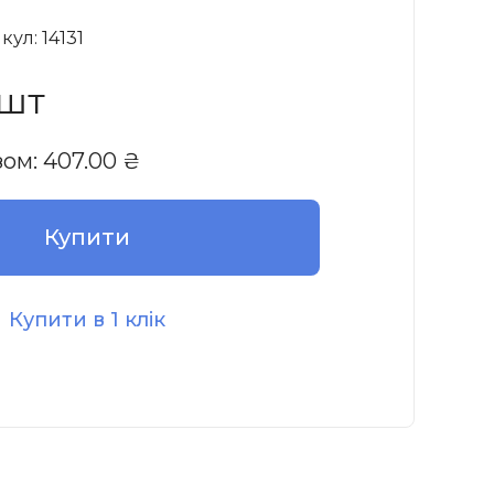
кул: 14131
 шт
зом:
407.00
₴
Купити
Купити в 1 клік