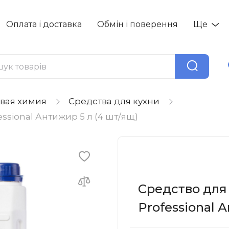
Оплата і доставка
Обмін і поверення
Ще
вая химия
Средства для кухни
ssional Антижир 5 л (4 шт/ящ)
Средство для
Professional 