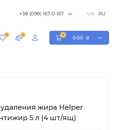
+38 (098) 167-0-167
UA
RU
0
0
0
0.00
₴
 удаления жира Helper
Антижир 5 л (4 шт/ящ)