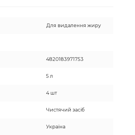
Для видалення жиру
4820183971753
5 л
4 шт
Чистячий засіб
Україна