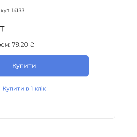
кул: 14133
т
зом:
79.20
₴
Купити
Купити в 1 клік