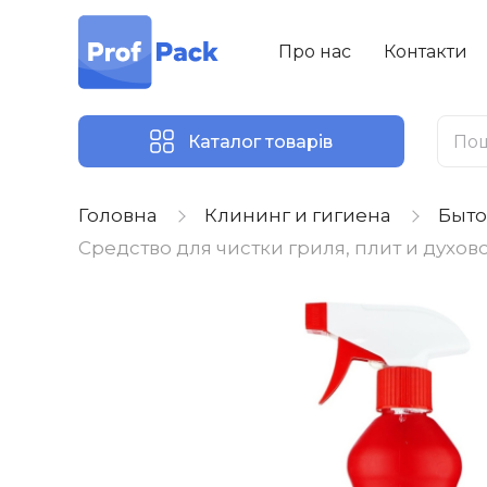
Про нас
Контакти
Каталог товарів
Головна
Клининг и гигиена
Быто
Средство для чистки гриля, плит и духов