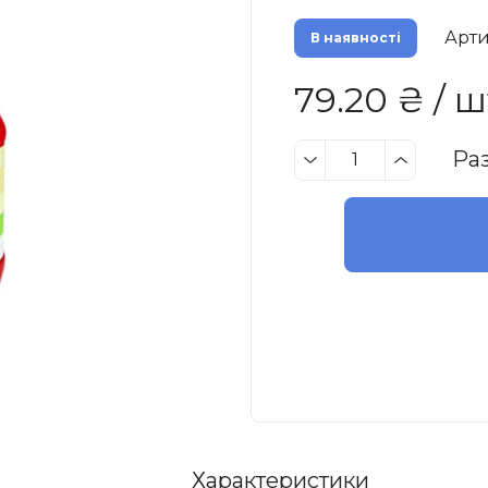
Арти
В наявності
79.20 ₴ / ш
Ра
Характеристики