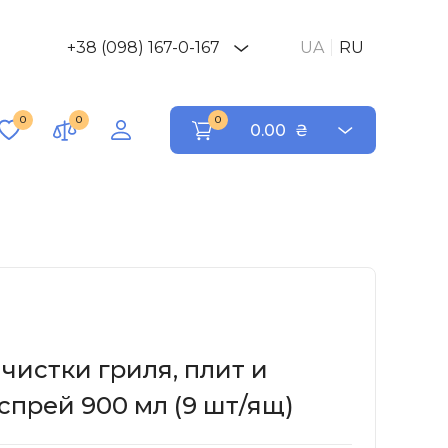
+38 (098) 167-0-167
UA
RU
0
0
0
0.00
₴
чистки гриля, плит и
спрей 900 мл (9 шт/ящ)