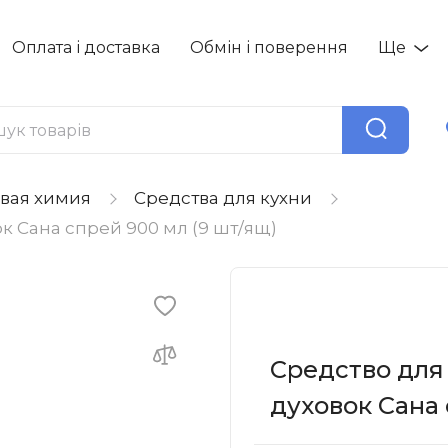
Оплата і доставка
Обмін і поверення
Ще
вая химия
Средства для кухни
ок Сана спрей 900 мл (9 шт/ящ)
Средство для 
духовок Сана 