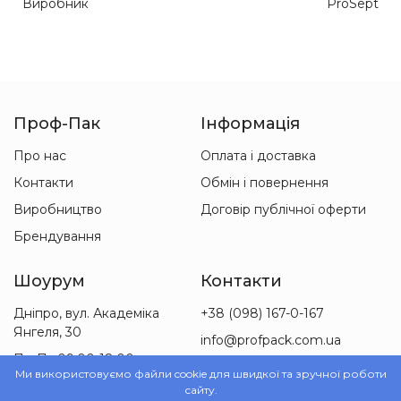
Виробник
ProSept
Проф-Пак
Інформація
Про нас
Оплата і доставка
Контакти
Обмін і повернення
Виробництво
Договір публічної оферти
Брендування
Шоурум
Контакти
Дніпро, вул. Академіка
+38 (098) 167-0-167
Янгеля, 30
info@profpack.com.ua
Пн-Пт 09:00-18:00
Ми використовуємо файли cookie для швидкої та зручної роботи
Сб 09:00-15:00
сайту.