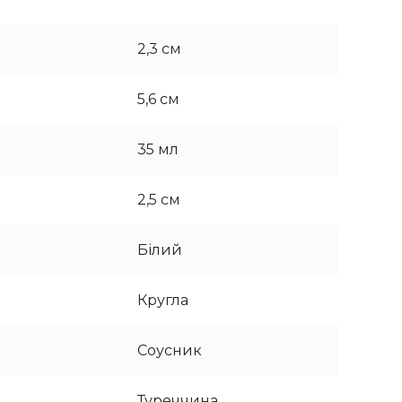
2,3 см
5,6 см
35 мл
2,5 см
Білий
Кругла
Соусник
Туреччина