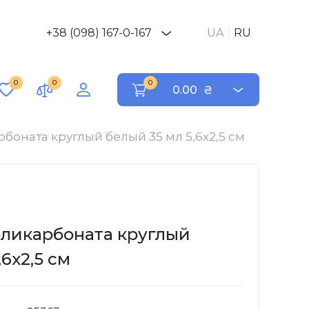
+38 (098) 167-0-167
UA
RU
0
0
0
0.00
₴
боната круглый белый 35 мл 5,6х2,5 см
оликарбоната круглый
,6х2,5 см