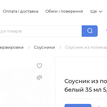
Оплата і доставка
Обмін і поверення
Ще
сервировки
Соусники
Соусник из поликар
Соусник из п
белый 35 мл 5