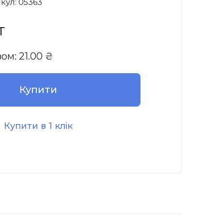
кул: 05363
т
зом:
21.00
₴
Купити
Купити в 1 клік