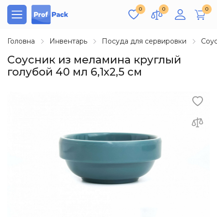
0
0
0
Головна
Инвентарь
Посуда для сервировки
Соу
Соусник из меламина круглый
голубой 40 мл 6,1х2,5 см