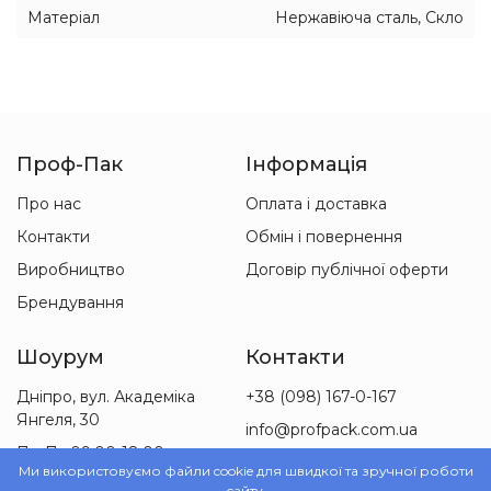
Матеріал
Нержавіюча сталь, Скло
Проф-Пак
Інформація
Про нас
Оплата і доставка
Контакти
Обмін і повернення
Виробництво
Договір публічної оферти
Брендування
Шоурум
Контакти
Дніпро, вул. Академіка
+38 (098) 167-0-167
Янгеля, 30
info@profpack.com.ua
Пн-Пт 09:00-18:00
Ми використовуємо файли cookie для швидкої та зручної роботи
Сб 09:00-15:00
сайту.