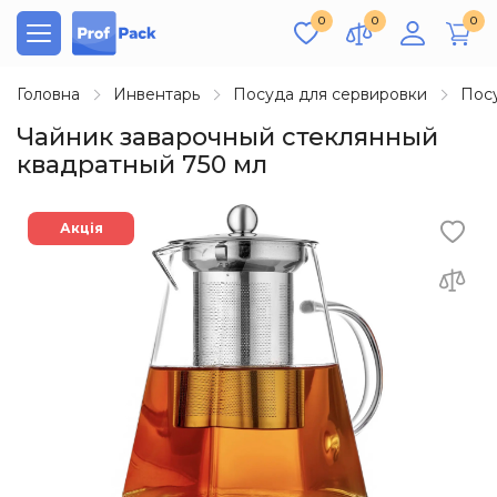
0
0
0
Головна
Инвентарь
Посуда для сервировки
Пос
Чайник заварочный стеклянный
квадратный 750 мл
Акція