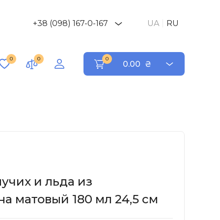
+38 (098) 167-0-167
UA
RU
0
0
0
0.00
₴
учих и льда из
а матовый 180 мл 24,5 см