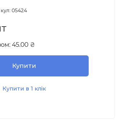
кул: 05424
шт
зом:
45.00
₴
Купити
Купити в 1 клік