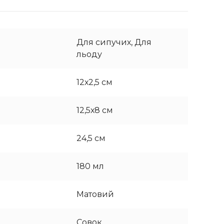
Для сипучих, Для
льоду
12х2,5 см
12,5х8 см
24,5 см
180 мл
Матовий
Совок