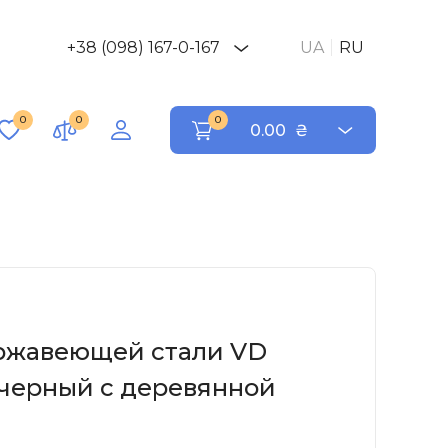
+38 (098) 167-0-167
UA
RU
0
0
0
0.00
₴
ржавеющей стали VD
c черный с деревянной