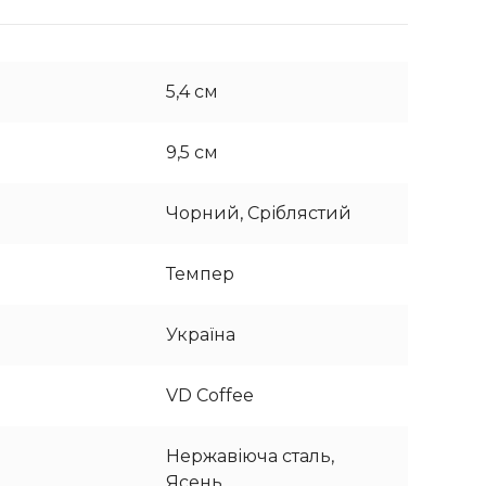
5,4 см
9,5 см
Чорний, Сріблястий
Темпер
Україна
VD Coffee
Нержавіюча сталь,
Ясень