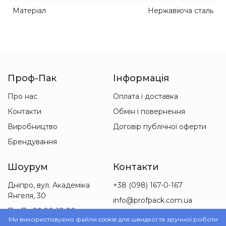
Матеріал
Нержавіюча сталь
Проф-Пак
Інформація
Про нас
Оплата і доставка
Контакти
Обмін і повернення
Виробництво
Договір публічної оферти
Брендування
Шоурум
Контакти
Дніпро, вул. Академіка
+38 (098) 167-0-167
Янгеля, 30
info@profpack.com.ua
Пн-Пт 09:00-18:00
Ми використовуємо файли cookie для швидкої та зручної роботи
Сб 09:00-15:00