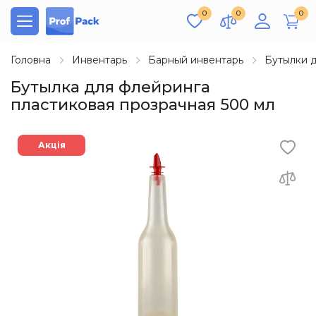
0
0
0
Головна
Инвентарь
Барный инвентарь
Бутылки д
Бутылка для флейринга
пластиковая прозрачная 500 мл
Акція