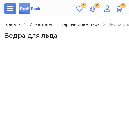
0
0
0
Головна
Инвентарь
Барный инвентарь
Ведра дл
Ведра для льда