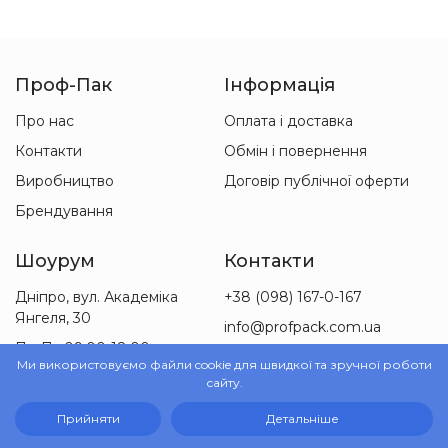
Проф-Пак
Інформація
Про нас
Оплата і доставка
Контакти
Обмін і повернення
Виробництво
Договір публічної оферти
Брендування
Шоурум
Контакти
Дніпро, вул. Академіка
+38 (098) 167-0-167
Янгеля, 30
info@profpack.com.ua
Пн-Пт 09:00-18:00
Ми використовуємо файли cookie для швидкої та зручної роботи
Сб 09:00-15:00
сайту.
Прийняти
Детальніше
© 2010-2026 ТОВ «Проф-Пак»