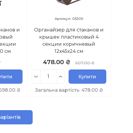
Артикул: 05309
аканов и
Органайзер для стаканов и
ковый
крышек пластиковый 4
секции
секции коричневый
0 см
12х45х24 см
₴
478.00 ₴
607.00 ₴
упити
Купити
 698.00
₴
Загальна вартість:
478.00
₴
аріантів