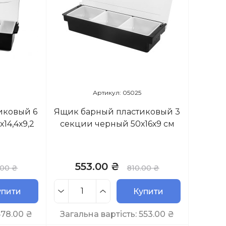
Артикул: 05025
иковый 6
Ящик барный пластиковый 3
14,4х9,2
секции черный 50х16х9 см
553.00 ₴
.00 ₴
810.00 ₴
упити
Купити
578.00
₴
Загальна вартість:
553.00
₴