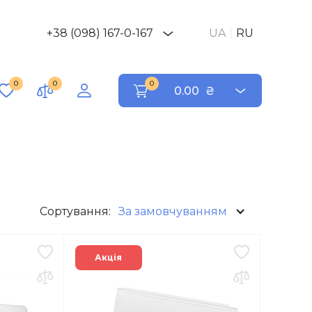
+38 (098) 167-0-167
UA
RU
0
0
0
0.00
₴
Сортування:
За замовчуванням
Акція