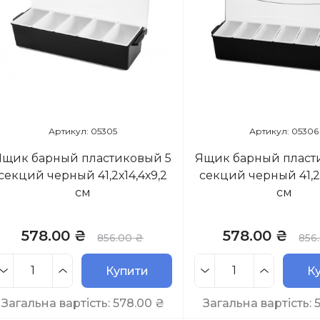
Артикул: 05305
Артикул: 05306
Ящик барный пластиковый 5
Ящик барный пласт
секций черный 41,2х14,4х9,2
секций черный 41,2х
см
см
578.00 ₴
578.00 ₴
856.00 ₴
856
Купити
К
Загальна вартість:
578.00
₴
Загальна вартість: