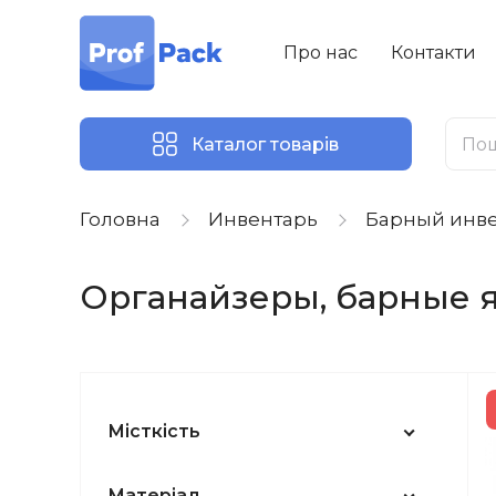
Про нас
Контакти
Каталог товарів
Головна
Инвентарь
Барный инв
Органайзеры, барные 
Місткість
Матеріал