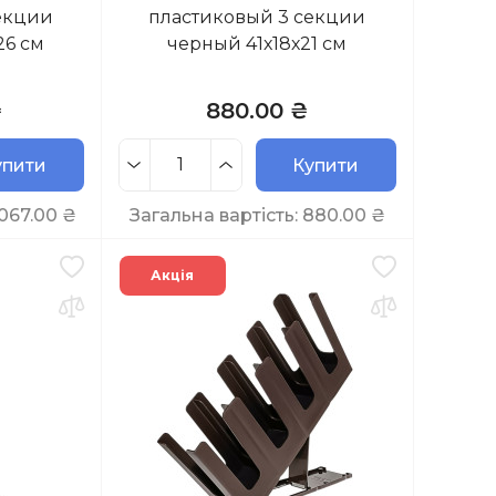
екции
пластиковый 3 секции
26 см
черный 41х18х21 см
₴
880.00 ₴
упити
Купити
 067.00
₴
Загальна вартість:
880.00
₴
Акція