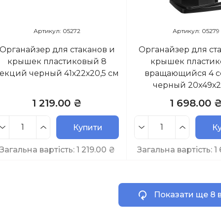
Артикул: 05272
Артикул: 05279
Органайзер для стаканов и
Органайзер для ст
крышек пластиковый 8
крышек пласти
екций черный 41х22х20,5 см
вращающийся 4 
черный 20х49х2
1 219.00 ₴
1 698.00 
Купити
К
Загальна вартість:
1 219.00
₴
Загальна вартість:
1
Показати ще 8 в