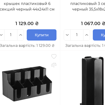
крышек пластиковый 6
пластиковый 3 с
секций черный 44х24х11 см
черный 35,5х18х
1 129.00 ₴
1 067.00 
Купити
К
Загальна вартість:
1 129.00
₴
Загальна вартість:
1