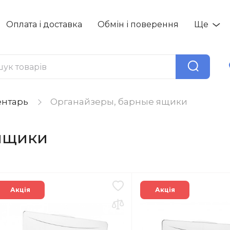
Оплата і доставка
Обмін і поверення
Ще
ентарь
Органайзеры, барные ящики
ящики
Акція
Акція