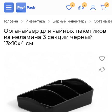
0
0
0
Головна
Инвентарь
Барный инвентарь
Органайз
Органайзер для чайных пакетиков
из меламина 3 секции черный
13х10х4 см