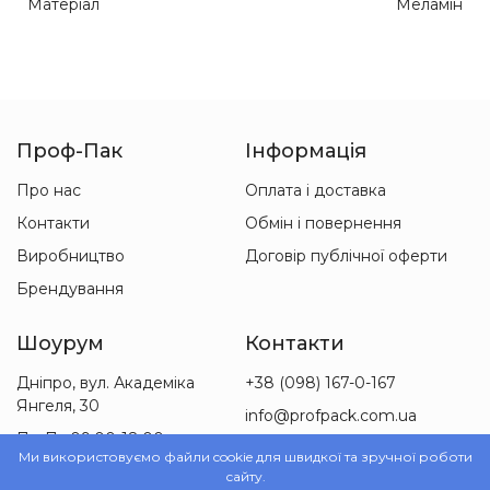
Матеріал
Меламін
Проф-Пак
Інформація
Про нас
Оплата і доставка
Контакти
Обмін і повернення
Виробництво
Договір публічної оферти
Брендування
Шоурум
Контакти
Дніпро, вул. Академіка
+38 (098) 167-0-167
Янгеля, 30
info@profpack.com.ua
Пн-Пт 09:00-18:00
Ми використовуємо файли cookie для швидкої та зручної роботи
Сб 09:00-15:00
сайту.