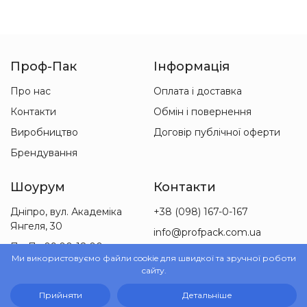
Проф-Пак
Інформація
Про нас
Оплата і доставка
Контакти
Обмін і повернення
Виробництво
Договір публічної оферти
Брендування
Шоурум
Контакти
Дніпро, вул. Академіка
+38 (098) 167-0-167
Янгеля, 30
info@profpack.com.ua
Пн-Пт 09:00-18:00
Ми використовуємо файли cookie для швидкої та зручної роботи
Сб 09:00-15:00
сайту.
Прийняти
Детальніше
© 2010-2026 ТОВ «Проф-Пак»